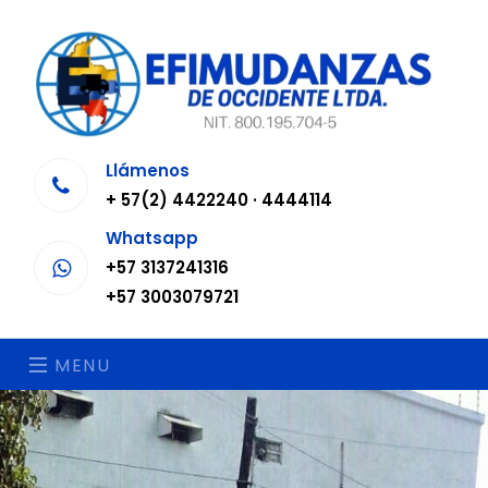
Llámenos
+ 57(2) 4422240 · 4444114
Whatsapp
+57 3137241316
+57 3003079721
MENU